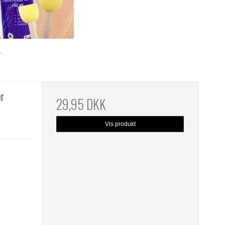
r
er
29,95 DKK
Vis produkt