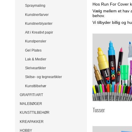
Hos Run For Cover køb
Spraymaling
Vælg mellem et hav af
Kunstnerfarver
behov.
Vi tilbyder billig og h
Kunstnerblyanter
Alt i Kreativt papir
Kunstpensler
Gel Plates
Lak & Medier
Skriveartikler
Skitse- og tegneartikler
Kunsttilbehør
GRAFFITI ART
MALEBØGER
Tusser
KUNSTTILBEHØR
KREAPAKKER
HOBBY