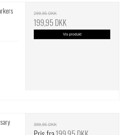
arkers
299,95 DKK
199,95 DKK
Vis produkt
rsary
399,95 DKK
Pris fra
199,95 DKK