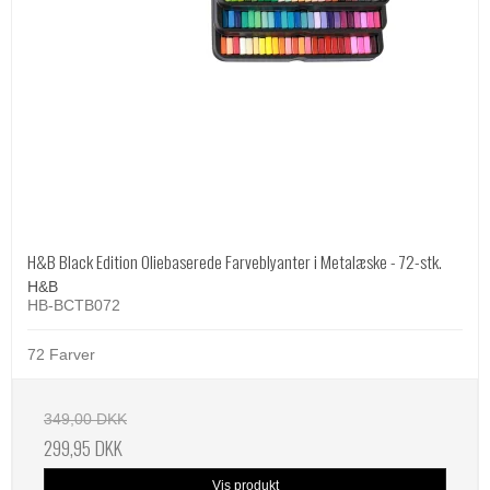
H&B Black Edition Oliebaserede Farveblyanter i Metalæske - 72-stk.
H&B
HB-BCTB072
72 Farver
349,00 DKK
299,95 DKK
Vis produkt