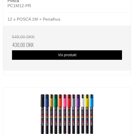
Posca
PC1M12-PR
12 x POSCA 1M + Penalhus
549,00 DKK
430,00 DKK
Vis produkt