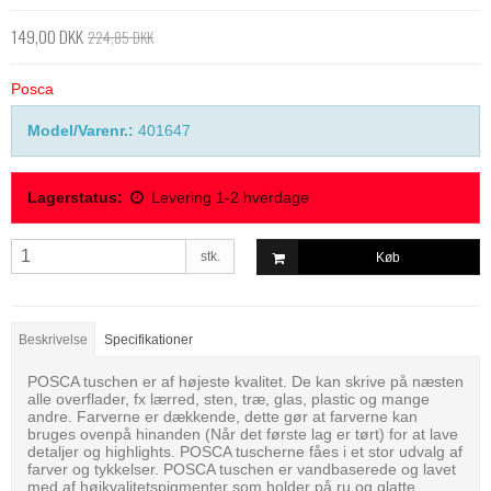
149,00 DKK
224,85 DKK
Posca
Model/Varenr.:
401647
Lagerstatus:
Levering 1-2 hverdage
stk.
Køb
Beskrivelse
Specifikationer
POSCA tuschen er af højeste kvalitet. De kan skrive på næsten
alle overflader, fx lærred, sten, træ, glas, plastic og mange
andre. Farverne er dækkende, dette gør at farverne kan
bruges ovenpå hinanden (Når det første lag er tørt) for at lave
detaljer og highlights. POSCA tuscherne fåes i et stor udvalg af
farver og tykkelser. POSCA tuschen er vandbaserede og lavet
med af højkvalitetspigmenter som holder på ru og glatte