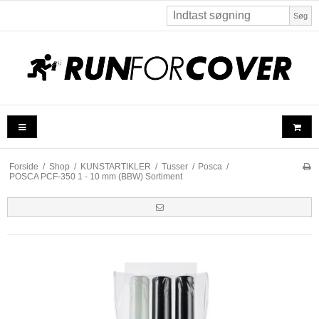
Søg
Forside
/
Shop
/
KUNSTARTIKLER
/
Tusser
/
Posca
/
POSCA PCF-350 1 - 10 mm (BBW) Sortiment