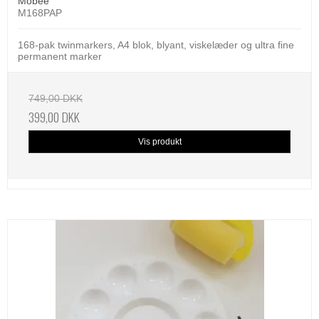
Mobee
M168PAP
168-pak twinmarkers, A4 blok, blyant, viskelæder og ultra fine
permanent marker
749,00 DKK
399,00 DKK
Vis produkt