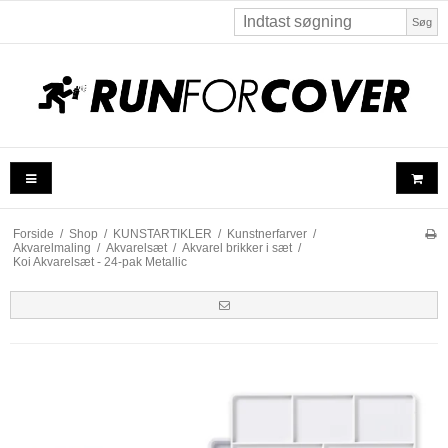
Søg
Forside
/
Shop
/
KUNSTARTIKLER
/
Kunstnerfarver
/
Akvarelmaling
/
Akvarelsæt
/
Akvarel brikker i sæt
/
Koi Akvarelsæt - 24-pak Metallic