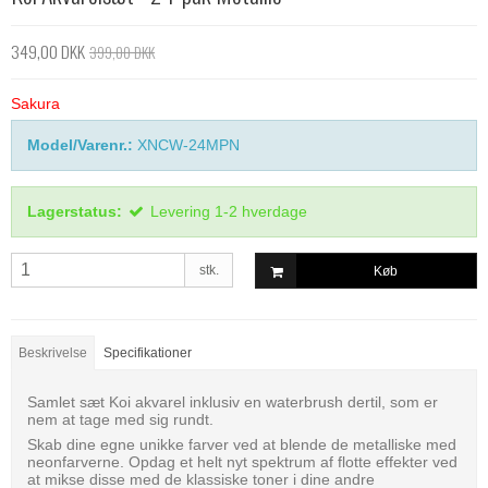
349,00 DKK
399,00 DKK
Sakura
Model/Varenr.:
XNCW-24MPN
Lagerstatus:
Levering 1-2 hverdage
stk.
Køb
Beskrivelse
Specifikationer
Samlet sæt Koi akvarel inklusiv en waterbrush dertil, som er
nem at tage med sig rundt.
Skab dine egne unikke farver ved at blende de metalliske med
neonfarverne. Opdag et helt nyt spektrum af flotte effekter ved
at mikse disse med de klassiske toner i dine andre