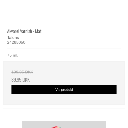
Akvarel Varnish - Mat
Talens
24285050
75 ml.
109,95 DKK
89,95 DKK
Vis produkt