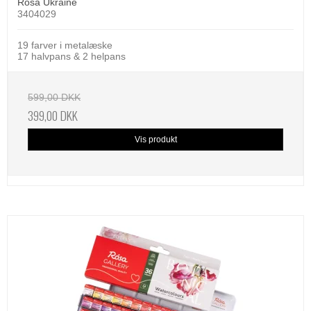
Rosa Ukraine
3404029
19 farver i metalæske
17 halvpans & 2 helpans
599,00 DKK
399,00 DKK
Vis produkt