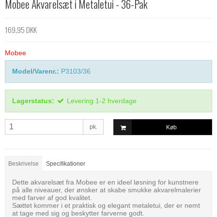
Mobee Akvarelsæt i Metaletui - 36-Pak
169,95 DKK
Mobee
Model/Varenr.:
P3103/36
Lagerstatus:
Levering 1-2 hverdage
pk.
Køb
Beskrivelse
Specifikationer
Dette akvarelsæt fra Mobee er en ideel løsning for kunstnere
på alle niveauer, der ønsker at skabe smukke akvarelmalerier
med farver af god kvalitet.
Sættet kommer i et praktisk og elegant metaletui, der er nemt
at tage med sig og beskytter farverne godt.