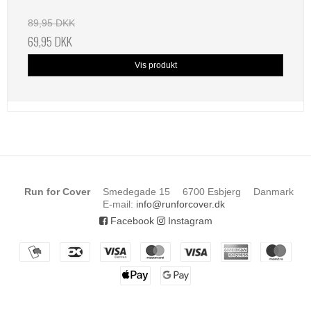
89,95 DKK
69,95 DKK
Vis produkt
Run for Cover
Smedegade 15
6700 Esbjerg
Danmark
E-mail
:
info@runforcover.dk
Facebook
Instagram