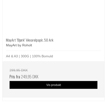
MayArt "Bjørk" Akvarelpapir, 50 Ark
MayArt by Roholt
A4 & A3 | 300G | 100% Bomuld
299,95 DKK
Pris fra
249,95 DKK
Vis produkt