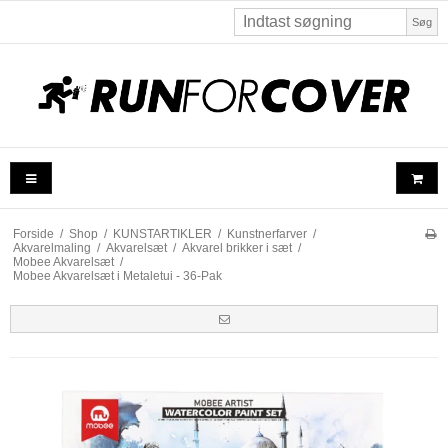
Søg
Forside
/
Shop
/
KUNSTARTIKLER
/
Kunstnerfarver
/
Akvarelmaling
/
Akvarelsæt
/
Akvarel brikker i sæt
/
Mobee Akvarelsæt
/
Mobee Akvarelsæt i Metaletui - 36-Pak