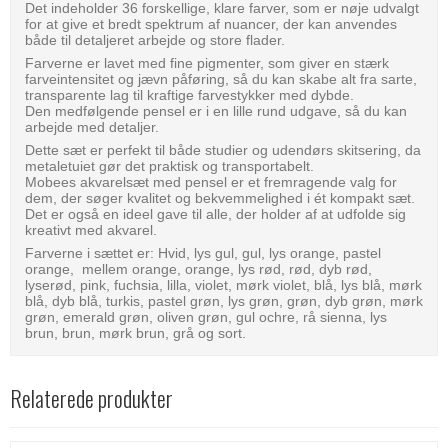
Det indeholder 36 forskellige, klare farver, som er nøje udvalgt
for at give et bredt spektrum af nuancer, der kan anvendes
både til detaljeret arbejde og store flader.
Farverne er lavet med fine pigmenter, som giver en stærk
farveintensitet og jævn påføring, så du kan skabe alt fra sarte,
transparente lag til kraftige farvestykker med dybde.
Den medfølgende pensel er i en lille rund udgave, så du kan
arbejde med detaljer.
Dette sæt er perfekt til både studier og udendørs skitsering, da
metaletuiet gør det praktisk og transportabelt.
Mobees akvarelsæt med pensel er et fremragende valg for
dem, der søger kvalitet og bekvemmelighed i ét kompakt sæt.
Det er også en ideel gave til alle, der holder af at udfolde sig
kreativt med akvarel.
Farverne i sættet er: Hvid, lys gul, gul, lys orange, pastel
orange, mellem orange, orange, lys rød, rød, dyb rød,
lyserød, pink, fuchsia, lilla, violet, mørk violet, blå, lys blå, mørk
blå, dyb blå, turkis, pastel grøn, lys grøn, grøn, dyb grøn, mørk
grøn, emerald grøn, oliven grøn, gul ochre, rå sienna, lys
brun, brun, mørk brun, grå og sort.
Relaterede produkter