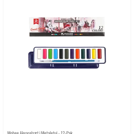
Mobee Akvarelsæt i Metaletui - 12-Pak