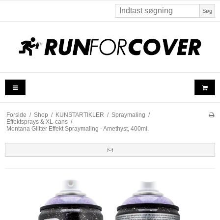
Søg
Forside
/
Shop
/
KUNSTARTIKLER
/
Spraymaling
/
Effektsprays & XL-cans
/
Montana Glitter Effekt Spraymaling - Amethyst, 400ml.