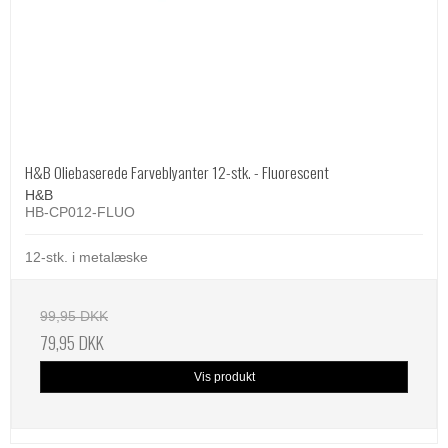
H&B Oliebaserede Farveblyanter 12-stk. - Fluorescent
H&B
HB-CP012-FLUO
12-stk. i metalæske
99,95 DKK
79,95 DKK
Vis produkt