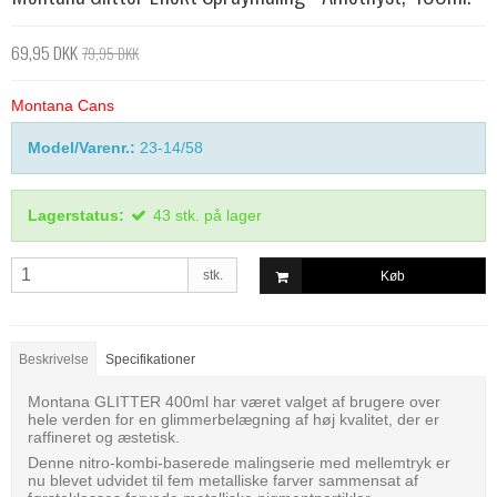
69,95 DKK
79,95 DKK
Montana Cans
Model/Varenr.:
23-14/58
Lagerstatus:
43
stk.
på lager
stk.
Køb
Beskrivelse
Specifikationer
Montana GLITTER 400ml har været valget af brugere over
hele verden for en glimmerbelægning af høj kvalitet, der er
raffineret og æstetisk.
Denne nitro-kombi-baserede malingserie med mellemtryk er
nu blevet udvidet til fem metalliske farver sammensat af