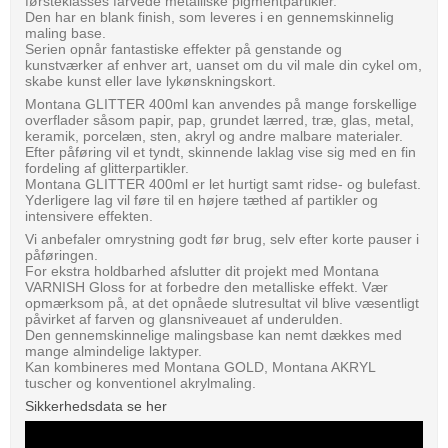
førsteklasses farvede metalliske pigmentpartikler.
Den har en blank finish, som leveres i en gennemskinnelig
maling base.
Serien opnår fantastiske effekter på genstande og
kunstværker af enhver art, uanset om du vil male din cykel om,
skabe kunst eller lave lykønskningskort.
Montana GLITTER 400ml kan anvendes på mange forskellige
overflader såsom papir, pap, grundet lærred, træ, glas, metal,
keramik, porcelæn, sten, akryl og andre malbare materialer.
Efter påføring vil et tyndt, skinnende laklag vise sig med en fin
fordeling af glitterpartikler.
Montana GLITTER 400ml er let hurtigt samt ridse- og bulefast.
Yderligere lag vil føre til en højere tæthed af partikler og
intensivere effekten.
Vi anbefaler omrystning godt før brug, selv efter korte pauser i
påføringen.
For ekstra holdbarhed afslutter dit projekt med Montana
VARNISH Gloss for at forbedre den metalliske effekt. Vær
opmærksom på, at det opnåede slutresultat vil blive væsentligt
påvirket af farven og glansniveauet af underulden.
Den gennemskinnelige malingsbase kan nemt dækkes med
mange almindelige laktyper.
Kan kombineres med Montana GOLD, Montana AKRYL
tuscher og konventionel akrylmaling.
Sikkerhedsdata se her