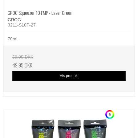
GROG Squeezer 10 FMP - Laser Green
GROG
3211-S10P-27
70ml.
59,95 DKK
49,95 DKK
Vis produkt